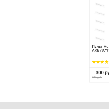
Пульт Hu
AKB7371
300 ру
380 руб.