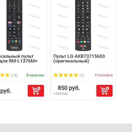
рсальный пульт
Пульт LG AKB73715603
 для RM-L1376M+
(оригинальный)
)
В наличии
Уточняйте
(14)
(1)
850 руб.
руб.
1 000 руб.