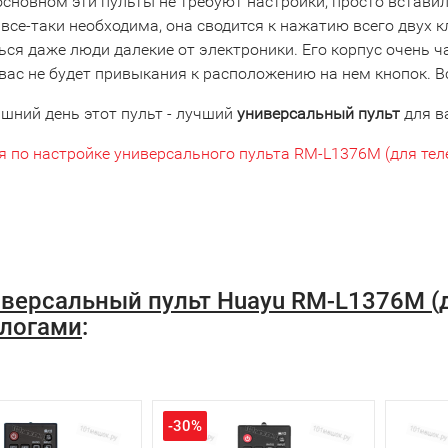
основном эти пульты не требуют настройки, просто вставили
все-таки необходима, она сводится к нажатию всего двух 
ся даже люди далекие от электроники. Его корпус очень ч
вас не будет привыкания к расположению на нем кнопок. В
яшний день этот пульт - лучший
универсальный пульт
для в
я по настройке универсального пульта RM-L1376M (для тел
версальный пульт Huayu RM-L1376M (
логами
:
-30%