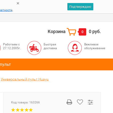
Подтверждаю
ватности
.
Корзина
0 руб.
0
Работаем с
Быстрая
Вежливое
27.12.2005г.
доставка
обслуживание
пульт
Универсальный пульт Huayu
Код товара:
163266