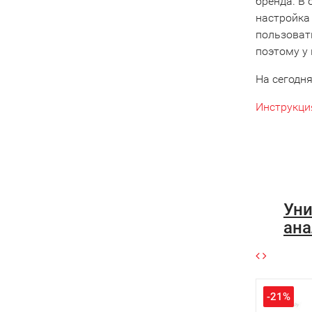
бренда. В 
настройка 
пользовать
поэтому у 
На сегодн
Инструкци
Уни
ана
-21%