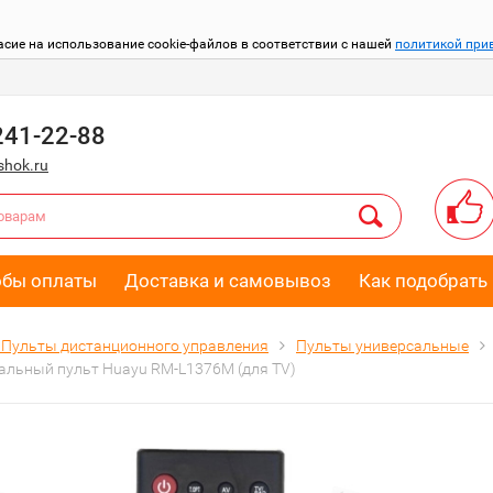
асие на использование cookie-файлов в соответствии с нашей
политикой при
241-22-88
hok.ru
обы оплаты
Доставка и самовывоз
Как подобрать 
Пульты дистанционного управления
Пульты универсальные
альный пульт Huayu RM-L1376M (для TV)