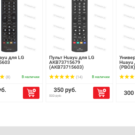
ayu для LG
Пульт Huayu для LG
Униве
5603
AKB73715679
Huayu
(AKB73715603)
(PBOX
В наличии
В наличии
(8)
(14)
б.
350 руб.
300 
500 руб.