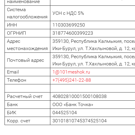
наименование
Система
УСН с НДС 5%
налогообложения
ИНН
110303699250
ОГРНИП
318774600399223
Адрес
359130, Республика Калмыкия, посе
местонахождения
Ики-Бурул, ул. Т.Хахлыновой, д. 12, к
359130, Республика Калмыкия, посе
Почтовый адрес
Ики-Бурул, ул. Т.Хахлыновой, д. 12, к
Email
1@101meshok.ru
Телефон
+7(495)241-22-88
Расчетный счет
40802810001500108038
Банк
ООО «Банк Точка»
БИК
044525104
Корр. счет
30101810745374525104