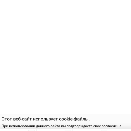
Pioneer
Обратившись в наш магазин, вы сможете получить
квалифицированную помощь и купить пульт дистанцион
управления для любого вида техники.
Грамотный подбор такого необходимого и удобного
устройства полностью гарантирует его работоспособнос
совместно с вашими устройствами.
Этот веб-сайт использует cookie-файлы.
При использовании данного сайта вы подтверждаете свое согласие на
использование cookie-файлов в соответствии с нашей
политикой приватнос