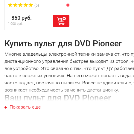
(5)
850 руб.
1 000 руб.
Купить пульт для DVD Pioneer
Многие владельцы электронной техники замечают, что п
дистанционного управления быстрее выходит из строя, 
все устройство. Это связано с тем, что пульт ДУ работае
часто в сложных условиях. На него может попасть вода, 
часто падает, постоянно пылится. Вовсе не удивительно,
возникает необходимость заменить дистанционку.
Ваш пульт для DVD Pioneer
Показать еще
Ваш пульт для DVD Pioneer не являются исключением, как
техника других производителей. Наиболее часто требуетс
новый пульт для DVD Pioneer именно этой марки. Перед т
как купить пульт для DVD Pioneer, необходимо точно