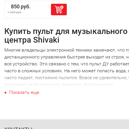
850 руб.
1 000 руб.
Купить пульт для музыкального
центра Shivaki
Многие владельцы электронной техники замечают, что п
дистанционного управления быстрее выходит из строя, 
все устройство. Это связано с тем, что пульт ДУ работае
часто в сложных условиях. На него может попасть вода, 
часто падает, постоянно пылится. Вовсе не удивительно,
возникает необходимость заменить дистанционку.
Ваш пульт для музыкального
Показать еще
центра Shivaki
Ваш пульт для музыкального центра Shivaki не являются
исключением, как и техника других производителей. Наи
часто требуется новый пульт для музыкального центра