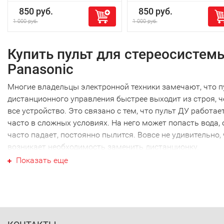
850 руб.
850 руб.
1 000 руб.
1 000 руб.
Купить пульт для стереосистем
Panasonic
Многие владельцы электронной техники замечают, что п
дистанционного управления быстрее выходит из строя, 
все устройство. Это связано с тем, что пульт ДУ работае
часто в сложных условиях. На него может попасть вода, 
часто падает, постоянно пылится. Вовсе не удивительно,
возникает необходимость заменить дистанционку.
Ваш пульт для стереосистемы
Показать еще
Panasonic
Ваш пульт для стереосистемы Panasonic не являются
исключением, как и техника других производителей. Наи
часто требуется новый пульт для стереосистемы Panason