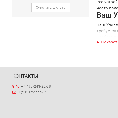
все устрой
Очистить фильтр
часто пада
Ваш У
Ваш Униве
требуется
необходимо
Показат
определен
вашей тех
специалист
что будьт
Униве
КОНТАКТЫ
При налич
помощью м
+7(495)241-22-88
Вам больше
1@101meshok.ru
Выбра
Обративши
управлени