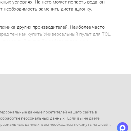
ожных условиях. На него может попасть вода, он
ает необходимость заменить дистанционку.
ехника других производителей. Наиболее часто
ред тем как купить Универсальный пульт для TCL,
очти каждый пульт ДУ работает только с
сивое устройство, которое не будет работать с
L, желательно проконсультироваться с грамотным
уска не работает с пультом 2005 года выпуска. Так
для TCL
альный Универсальный пульт для TCL. С его
, все управление сосредоточено в одном месте.
ого устройства.
т для TCL
ерсональные данные посетителей нашего сайта в
 обработке персональных данных
. Если вы не даете
ую помощь и купить пульт дистанционного
ерсональных данных, вам необходимо покинуть наш сайт.