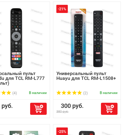
-21%
рсальный пульт
Универсальный пульт
Pdu для TCL RM-L777
Huayu для TCL RM-L1508+
льт)
В наличии
В наличии
(4)
(2)
руб.
300 руб.
380 руб.
-25%