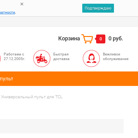
Подтверждаю
ватности
.
Корзина
0 руб.
0
Работаем с
Быстрая
Вежливое
27.12.2005г.
доставка
обслуживание
пульт
Универсальный пульт для TCL