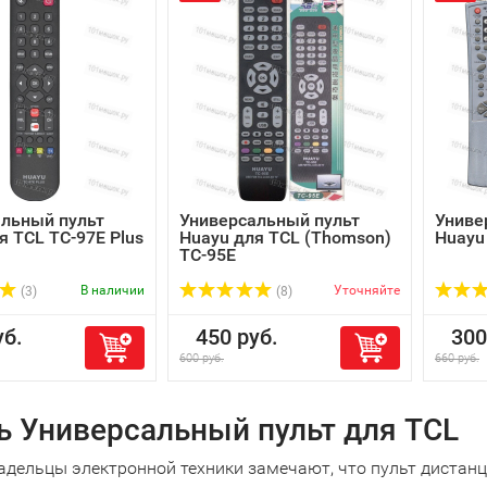
льный пульт
Универсальный пульт
Униве
я TCL TC-97E Plus
Huayu для TCL (Thomson)
Huayu
TC-95E
В наличии
Уточняйте
(3)
(8)
б.
450 руб.
300 
600 руб.
660 руб.
ь Универсальный пульт для TCL
адельцы электронной техники замечают, что пульт дистанц