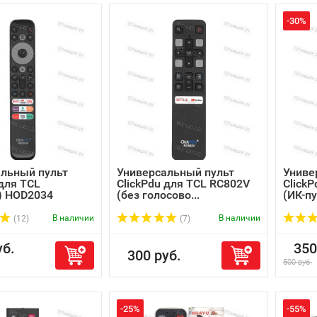
-30%
льный пульт
Универсальный пульт
Униве
 для TCL
ClickPdu для TCL RC802V
Click
n) HOD2034
(без голосово...
(ИК-пу
В наличии
В наличии
(12)
(7)
б.
350 
300 руб.
500 руб.
-25%
-55%