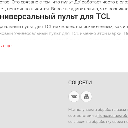
ство. Это связано с тем, что пульт ДУ работает часто в сл
ет, постоянно пылится. Вовсе не удивительно, что возник
ниверсальный пульт для TCL
рсальный пульт для TCL не являеются исключением, как и т
 новый Универсальный пульт для TCL именно этой марки. Пе
 точно выяснить модель своей техники. Дело в том, что п
ь еще
ной моделью. Ошибившись в выборе, вы получите просто кра
никой. Поэтому, решив купить Универсальный пульт для TC
ом. Например, Универсальный пульт для TCL 2001 года вып
е внимательны!
рсальный Универсальный пульт 
СОЦСЕТИ
ии нескольких видов техники удобно использовать универс
ожно избавиться от необходимости выбирать нужный пульт
 не потребуется искать потерянный пульт, достаточно одн
ть и купить Универсальный пуль
Мы получаем и обрабатываем п
соответствии с
Положением об
сь в наш магазин, вы сможете получить квалифицированн
согласия на обработку своих п
я для любого вида техники.