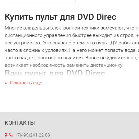
Купить пульт для DVD Direc
Многие владельцы электронной техники замечают, что п
дистанционного управления быстрее выходит из строя, 
все устройство. Это связано с тем, что пульт ДУ работае
часто в сложных условиях. На него может попасть вода, 
часто падает, постоянно пылится. Вовсе не удивительно,
возникает необходимость заменить дистанционку.
Ваш пульт для DVD Direc
Показать еще
Ваш пульт для DVD Direc не являются исключением, как и
техника других производителей. Наиболее часто требуетс
новый пульт для DVD Direc именно этой марки. Перед тем
купить пульт для DVD Direc, необходимо точно выяснить
модель своей техники. Дело в том, что почти каждый пул
ДУ работает только с определенной моделью. Ошибивши
КОНТАКТЫ
выборе, вы получите просто красивое устройство, которо
+7(495)241-22-88
будет работать с вашей техникой. Поэтому, решив купить