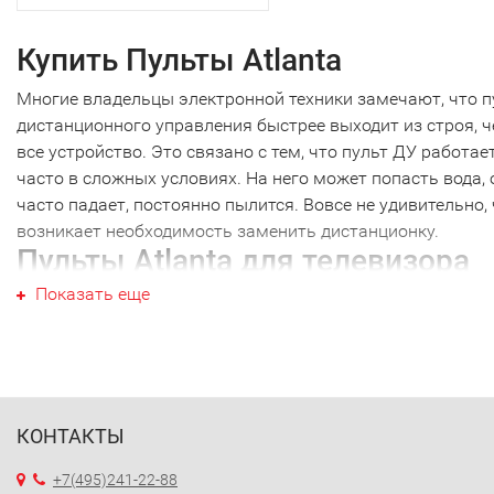
Купить Пульты Atlanta
Многие владельцы электронной техники замечают, что п
дистанционного управления быстрее выходит из строя, 
все устройство. Это связано с тем, что пульт ДУ работае
часто в сложных условиях. На него может попасть вода, 
часто падает, постоянно пылится. Вовсе не удивительно,
возникает необходимость заменить дистанционку.
Пульты Atlanta для телевизора
Показать еще
Пульты Atlanta не являются исключением, как и техника
других производителей. Наиболее часто требуется новый
пульт для телевизора именно этой марки. Перед тем как
купить Пульты Atlanta, необходимо точно выяснить моде
своей техники. Дело в том, что почти каждый пульт ДУ
работает только с определенной моделью. Ошибившись 
КОНТАКТЫ
выборе, вы получите просто красивое устройство, которо
+7(495)241-22-88
будет работать с вашей техникой. Поэтому, решив купить