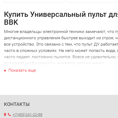
Купить Универсальный пульт дл
BBK
Многие владельцы электронной техники замечают, что п
дистанционного управления быстрее выходит из строя, 
все устройство. Это связано с тем, что пульт ДУ работае
часто в сложных условиях. На него может попасть вода, 
часто падает, постоянно пылится. Вовсе не удивительно,
возникает необходимость заменить дистанционку.
Ваш Универсальный пульт для
Показать еще
BBK
Ваш Универсальный пульт для BBK не являеются
исключением, как и техника других производителей. Наи
часто требуется новый Универсальный пульт для BBK им
КОНТАКТЫ
этой марки. Перед тем как купить Универсальный пульт 
BBK, необходимо точно выяснить модель своей техники.
+7(495)241-22-88