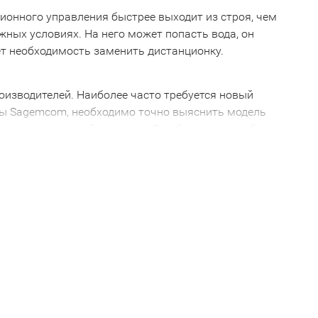
ионного управления быстрее выходит из строя, чем
ожных условиях. На него может попасть вода, он
ает необходимость заменить дистанционку.
оизводителей. Наиболее часто требуется новый
ьты Sagemcom, необходимо точно выяснить модель
ько с определенной моделью. Ошибившись в выборе,
с вашей техникой. Поэтому, решив купить Пульты
том. Например, пульт от телевизора 2001 года
имательны!
рсальные Пульты Sagemcom. С их помощью можно
е сосредоточено в одном месте. Вам больше не
ую помощь и купить пульт дистанционного