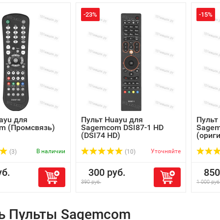
-23%
-15%
ayu для
Пульт Huayu для
Пульт
m (Промсвязь)
Sagemcom DSI87-1 HD
Sagem
(DSI74 HD)
(ориг
В наличии
Уточняйте
(3)
(10)
б.
300 руб.
850 
390 руб.
1 000 руб
ь Пульты Sagemcom