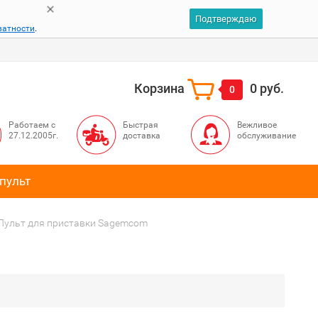
Подтверждаю
ватности
.
Корзина
0 руб.
0
Работаем с
Быстрая
Вежливое
27.12.2005г.
доставка
обслуживание
пульт
Пульт для приставки Sagemcom