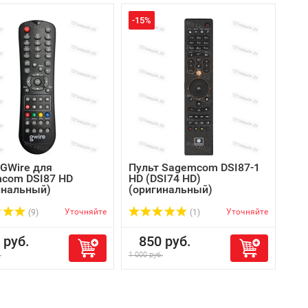
-15%
 GWire для
Пульт Sagemcom DSI87-1
com DSI87 HD
HD (DSI74 HD)
инальный)
(оригинальный)
Уточняйте
Уточняйте
(9)
(1)
руб.
850 руб.
.
1 000 руб.