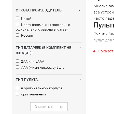
Многие вл
СТРАНА ПРОИЗВОДИТЕЛЬ:
все устрой
часто пада
Китай
Пульт
Корея (возможны поставки с
официального завода в Китае)
Пульты Sa
Россия
пульт для
своей тех
ТИП БАТАРЕЕК (В КОМПЛЕКТ НЕ
Показат
вы получит
ВХОДЯТ):
Sagemcom,
2AA или 3AAA
выпуска не
AAA (мизинчиковые) 2шт.
Униве
ТИП ПУЛЬТА:
При налич
избавитьс
в оригинальном корпусе
потребуетс
оригинальный
Выбра
Очистить фильтр
Обративши