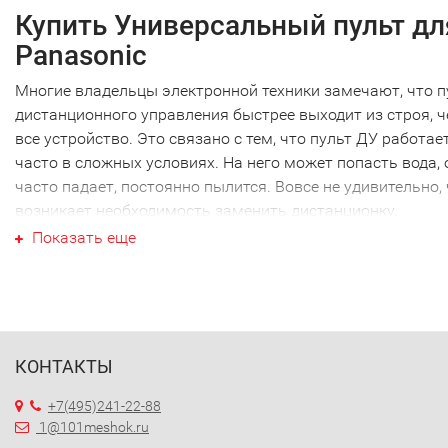
Купить Универсальный пульт дл
Panasonic
Многие владельцы электронной техники замечают, что п
дистанционного управления быстрее выходит из строя, 
все устройство. Это связано с тем, что пульт ДУ работае
часто в сложных условиях. На него может попасть вода, 
часто падает, постоянно пылится. Вовсе не удивительно,
возникает необходимость заменить дистанционку.
Ваш Универсальный пульт для
Показать еще
Panasonic
Ваш Универсальный пульт для Panasonic не являеются
исключением, как и техника других производителей. Наи
часто требуется новый Универсальный пульт для Panaso
КОНТАКТЫ
именно этой марки. Перед тем как купить Универсальны
пульт для Panasonic, необходимо точно выяснить модель
+7(495)241-22-88
своей техники. Дело в том, что почти каждый пульт ДУ
1@101meshok.ru
работает только с определенной моделью. Ошибившись 