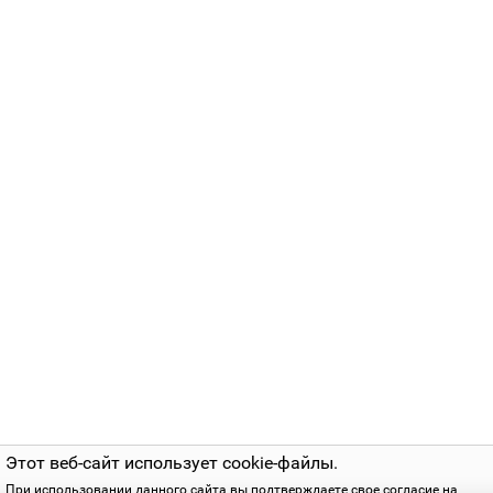
Обратившись в наш магазин, вы сможете получить
квалифицированную помощь и купить пульт дистанцион
управления для любого вида техники.
Грамотный подбор такого необходимого и удобного
устройства полностью гарантирует его работоспособнос
совместно с вашими устройствами.
Этот веб-сайт использует cookie-файлы.
При использовании данного сайта вы подтверждаете свое согласие на