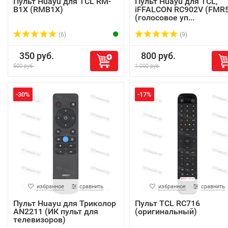
Пульт Huayu для TCL RM-
Пульт Huayu для TCL,
B1X (RMB1X)
iFFALCON RC902V (FMR5
(голосовое уп...
(6)
(9)
350 руб.
800 руб.
500 руб.
1 000 руб.
-30%
-17%
избранное
сравнить
избранное
сравнить
Пульт Huayu для Триколор
Пульт TCL RC716
AN2211 (ИК пульт для
(оригинальный)
телевизоров)