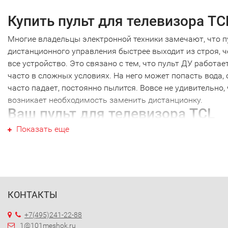
Купить пульт для телевизора TC
Многие владельцы электронной техники замечают, что п
дистанционного управления быстрее выходит из строя, 
все устройство. Это связано с тем, что пульт ДУ работае
часто в сложных условиях. На него может попасть вода, 
часто падает, постоянно пылится. Вовсе не удивительно,
возникает необходимость заменить дистанционку.
Ваш пульт для телевизора TCL
Показать еще
Ваш пульт для телевизора TCL не являеются исключение
как и техника других производителей. Наиболее часто
требуется новый пульт для телевизора TCL именно этой
марки. Перед тем как купить пульт для телевизора TCL,
необходимо точно выяснить модель своей техники. Дело
том, что почти каждый пульт ДУ работает только с
КОНТАКТЫ
определенной моделью. Ошибившись в выборе, вы получ
+7(495)241-22-88
просто красивое устройство, которое не будет работать 
1@101meshok.ru