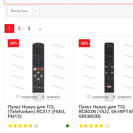
Фильтры
1
2
3
→
-20%
-30%
избранное
сравнить
избранное
сравнить
Пульт Huayu для TCL
Пульт Huayu для TCL
(Telefunken) RC311 (FMI3,
RC802N (YAI2, 06-IRPT45
FM13)
GRC802N)
(8)
(1)