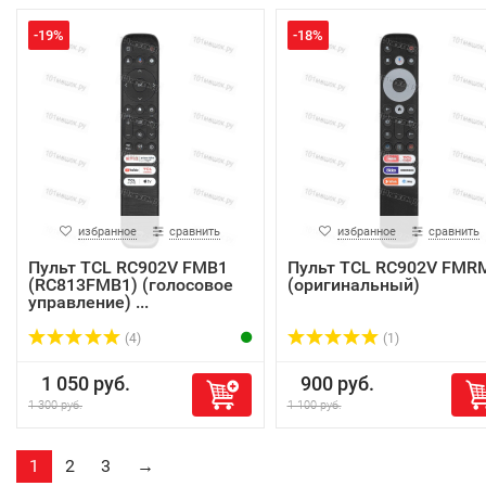
-19%
-18%
избранное
сравнить
избранное
сравнить
Пульт TCL RC902V FMB1
Пульт TCL RC902V FMR
(RC813FMB1) (голосовое
(оригинальный)
управление) ...
(4)
(1)
1 050 руб.
900 руб.
1 300 руб.
1 100 руб.
1
2
3
→