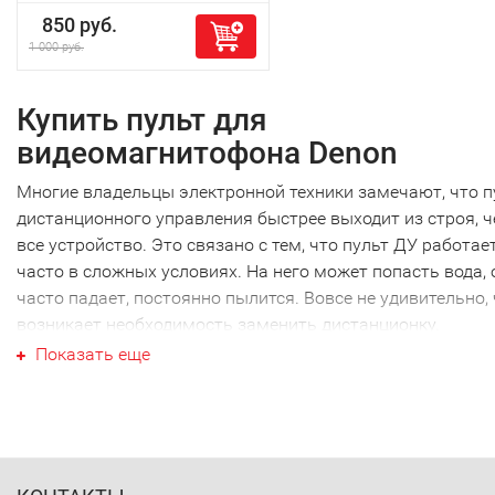
850 руб.
1 000 руб.
Купить пульт для
видеомагнитофона Denon
Многие владельцы электронной техники замечают, что п
дистанционного управления быстрее выходит из строя, 
все устройство. Это связано с тем, что пульт ДУ работае
часто в сложных условиях. На него может попасть вода, 
часто падает, постоянно пылится. Вовсе не удивительно,
возникает необходимость заменить дистанционку.
Ваш пульт для видеомагнитофо
Показать еще
Denon
Ваш пульт для видеомагнитофона Denon не являются
исключением, как и техника других производителей. Наи
часто требуется новый пульт для видеомагнитофона Den