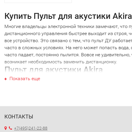
Купить Пульт для акустики Akira
Многие владельцы электронной техники замечают, что п
дистанционного управления быстрее выходит из строя, 
все устройство. Это связано с тем, что пульт ДУ работае
часто в сложных условиях. На него может попасть вода, 
часто падает, постоянно пылится. Вовсе не удивительно,
возникает необходимость заменить дистанционку.
Пульт для акустики Akira
Показать еще
Пульт для акустики Akira не являются исключением, как 
техника других производителей. Наиболее часто требуетс
новый Пульт для акустики Akira именно этой марки. Пере
тем как купить Пульт для акустики Akira, необходимо точ
выяснить модель своей техники. Дело в том, что почти
каждый пульт ДУ работает только с определенной модел
КОНТАКТЫ
Ошибившись в выборе, вы получите просто красивое
+7(495)241-22-88
устройство, которое не будет работать с вашей техникой.