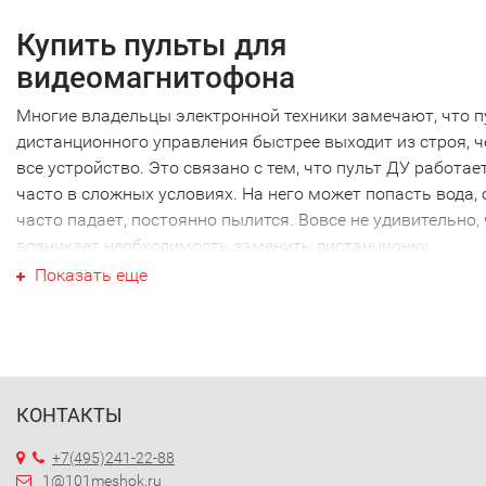
Купить пульты для
видеомагнитофона
Многие владельцы электронной техники замечают, что п
дистанционного управления быстрее выходит из строя, 
все устройство. Это связано с тем, что пульт ДУ работае
часто в сложных условиях. На него может попасть вода, 
часто падает, постоянно пылится. Вовсе не удивительно,
возникает необходимость заменить дистанционку.
Ваш пульты для
Показать еще
видеомагнитофона
Ваш пульты для видеомагнитофона не являются
исключением, как и техника других производителей. Наи
часто требуется новый пульты для видеомагнитофона
КОНТАКТЫ
именно этой марки. Перед тем как купить пульты для
видеомагнитофона, необходимо точно выяснить модель
+7(495)241-22-88
своей техники. Дело в том, что почти каждый пульт ДУ
1@101meshok.ru