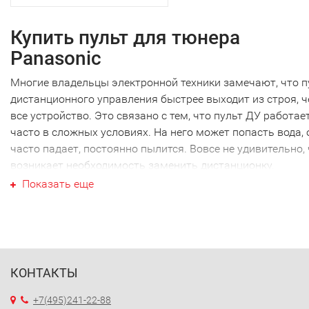
Купить пульт для тюнера
Panasonic
Многие владельцы электронной техники замечают, что п
дистанционного управления быстрее выходит из строя, 
все устройство. Это связано с тем, что пульт ДУ работае
часто в сложных условиях. На него может попасть вода, 
часто падает, постоянно пылится. Вовсе не удивительно,
возникает необходимость заменить дистанционку.
Ваш пульт для тюнера Panasoni
Показать еще
Ваш пульт для тюнера Panasonic не являются исключени
как и техника других производителей. Наиболее часто
требуется новый пульт для тюнера Panasonic именно это
марки. Перед тем как купить пульт для тюнера Panasonic
КОНТАКТЫ
необходимо точно выяснить модель своей техники. Дело
том, что почти каждый пульт ДУ работает только с
+7(495)241-22-88
определенной моделью. Ошибившись в выборе, вы получ