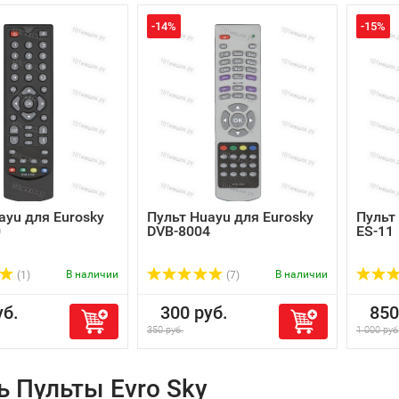
-14%
-15%
ayu для Eurosky
Пульт Huayu для Eurosky
Пульт
0
DVB-8004
ES-11
В наличии
В наличии
(1)
(7)
б.
300 руб.
850 
350 руб.
1 000 руб
ь Пульты Evro Sky