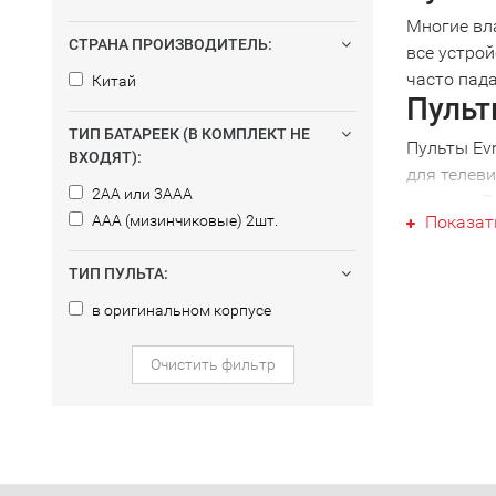
Многие вл
СТРАНА ПРОИЗВОДИТЕЛЬ:
все устрой
часто пада
Китай
Пульт
ТИП БАТАРЕЕК (В КОМПЛЕКТ НЕ
Пульты Evr
ВХОДЯТ):
для телеви
2AA или 3AAA
техники. 
AAA (мизинчиковые) 2шт.
Показат
получите п
Sky, жела
ТИП ПУЛЬТА:
работает с
Униве
в оригинальном корпусе
При налич
Очистить фильтр
избавитьс
потребуетс
Выбра
Обративши