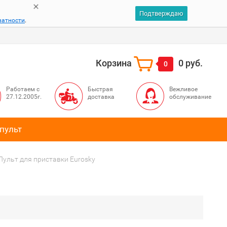
Подтверждаю
ватности
.
Корзина
0 руб.
0
Работаем с
Быстрая
Вежливое
27.12.2005г.
доставка
обслуживание
пульт
Пульт для приставки Eurosky