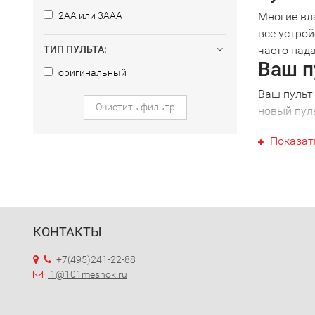
2AA или 3AAA
Многие вл
все устрой
ТИП ПУЛЬТА:
часто пада
Ваш п
оригинальный
Ваш пульт 
Очистить фильтр
новый пуль
выяснить 
Показат
Ошибившись
решив куп
для саундб
Униве
При налич
КОНТАКТЫ
можно изб
не потребу
+7(495)241-22-88
Выбра
1@101meshok.ru
Обративши