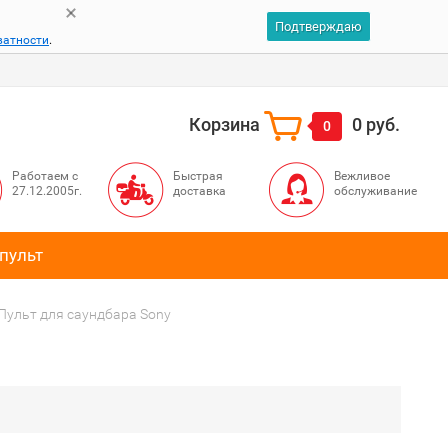
Подтверждаю
ватности
.
Корзина
0 руб.
0
Работаем с
Быстрая
Вежливое
27.12.2005г.
доставка
обслуживание
пульт
Пульт для саундбара Sony