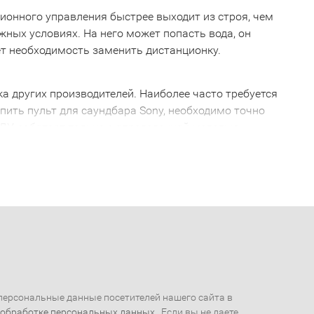
ионного управления быстрее выходит из строя, чем
ожных условиях. На него может попасть вода, он
ает необходимость заменить дистанционку.
ка других производителей. Наиболее часто требуется
упить пульт для саундбара Sony, необходимо точно
 ДУ работает только с определенной моделью.
рое не будет работать с вашей техникой. Поэтому,
ваться с грамотным специалистом. Например, пульт
да выпуска. Так что будьте внимательны!
ony
альный пульт для саундбара Sony. С его помощью
равление сосредоточено в одном месте. Вам больше
ва.
 Sony
ую помощь и купить пульт дистанционного
ерсональные данные посетителей нашего сайта в
 обработке персональных данных
. Если вы не даете