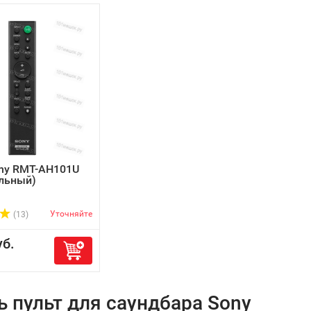
ony RMT-AH101U
льный)
Уточняйте
(13)
б.
ь пульт для саундбара Sony