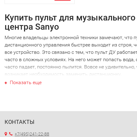
Купить пульт для музыкального
центра Sanyo
Многие владельцы электронной техники замечают, что п
дистанционного управления быстрее выходит из строя, 
все устройство. Это связано с тем, что пульт ДУ работае
часто в сложных условиях. На него может попасть вода, 
часто падает, постоянно пылится. Вовсе не удивительно,
возникает необходимость заменить дистанционку.
Ваш пульт для музыкального
Показать еще
центра Sanyo
Ваш пульт для музыкального центра Sanyo не являются
исключением, как и техника других производителей. Наи
часто требуется новый пульт для музыкального центра 
КОНТАКТЫ
именно этой марки. Перед тем как купить пульт для
музыкального центра Sanyo, необходимо точно выяснит
+7(495)241-22-88