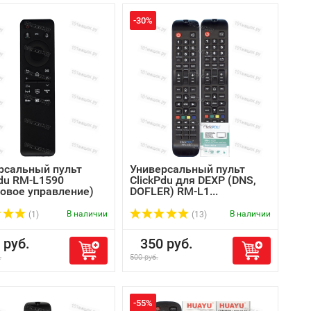
-30%
рсальный пульт
Универсальный пульт
Pdu RM-L1590
ClickPdu для DEXP (DNS,
совое управление)
DOFLER) RM-L1...
В наличии
В наличии
(1)
(13)
руб.
350 руб.
.
500 руб.
-55%