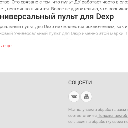
ство. Это связано с тем, что пульт ДУ работает часто в сл
ет, постоянно пылится. Вовсе не удивительно, что возник
ниверсальный пульт для Dexp
рсальный пульт для Dexp не являеются исключением, как и 
новый Универсальный пульт для Dexp именно этой марки. П
 точно выяснить модель своей техники. Дело в том, что п
ь еще
ной моделью. Ошибившись в выборе, вы получите просто кра
никой. Поэтому, решив купить Универсальный пульт для De
ом. Например, Универсальный пульт для Dexp 2001 года вы
е внимательны!
рсальный Универсальный пульт 
СОЦСЕТИ
ии нескольких видов техники удобно использовать универс
ожно избавиться от необходимости выбирать нужный пульт
 не потребуется искать потерянный пульт, достаточно одн
ть и купить Универсальный пуль
Мы получаем и обрабатываем п
соответствии с
Положением об
сь в наш магазин, вы сможете получить квалифицированн
согласия на обработку своих п
я для любого вида техники.