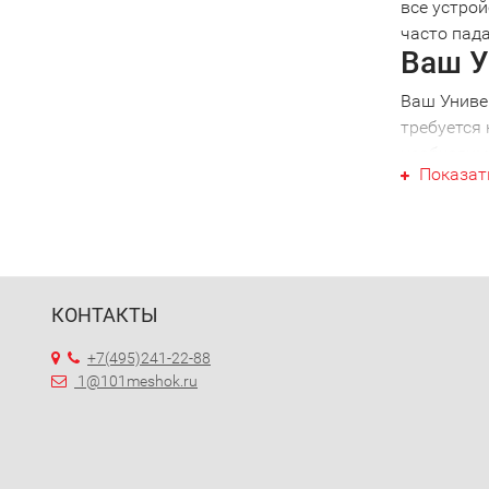
все устрой
часто пада
Ваш У
Ваш Униве
требуется 
необходимо
Показат
определен
вашей тех
специалист
что будьт
Униве
КОНТАКТЫ
При налич
помощью м
+7(495)241-22-88
Вам больше
1@101meshok.ru
Выбра
Обративши
управлени