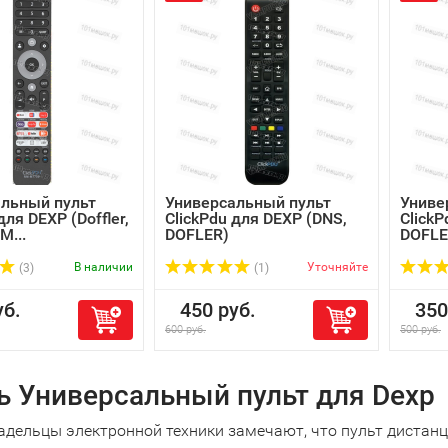
льный пульт
Универсальный пульт
Униве
для DEXP (Doffler,
ClickPdu для DEXP (DNS,
ClickP
M...
DOFLER)
DOFLER
В наличии
Уточняйте
(3)
(1)
б.
450 руб.
350 
600 руб.
500 руб.
ь Универсальный пульт для Dexp
адельцы электронной техники замечают, что пульт дистанц