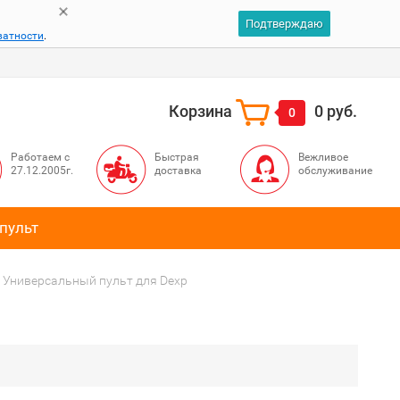
Подтверждаю
ватности
.
Корзина
0 руб.
0
Работаем с
Быстрая
Вежливое
27.12.2005г.
доставка
обслуживание
пульт
Универсальный пульт для Dexp