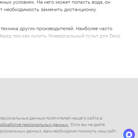
ожных условиях. На него может попасть вода, он
ает необходимость заменить дистанционку.
техника других производителей. Наиболее часто
еред тем как купить Универсальный пульт для Dexp,
очти каждый пульт ДУ работает только с
сивое устройство, которое не будет работать с
xp, желательно проконсультироваться с грамотным
пуска не работает с пультом 2005 года выпуска. Так
для Dexp
альный Универсальный пульт для Dexp. С его
, все управление сосредоточено в одном месте.
ого устройства.
т для Dexp
ерсональные данные посетителей нашего сайта в
 обработке персональных данных
. Если вы не даете
ую помощь и купить пульт дистанционного
ерсональных данных, вам необходимо покинуть наш сайт.