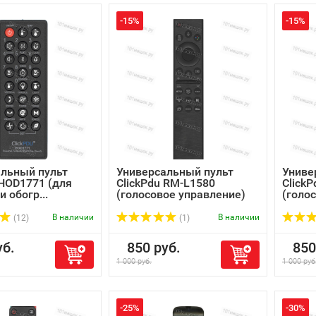
-15%
-15%
льный пульт
Универсальный пульт
Униве
 HOD1771 (для
ClickPdu RM-L1580
Click
 обогр...
(голосовое управление)
(голо
В наличии
В наличии
(12)
(1)
б.
850 руб.
850 
1 000 руб.
1 000 руб
-25%
-30%