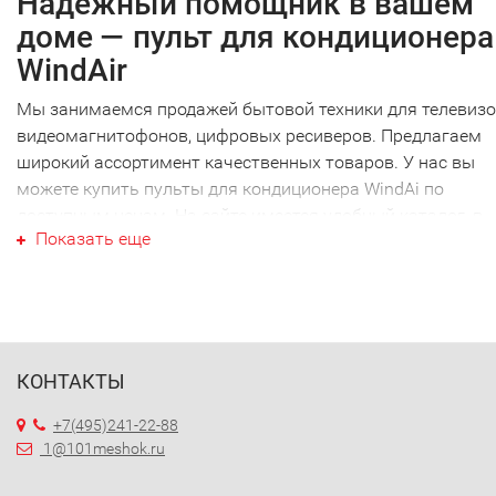
Надежный помощник в вашем
доме — пульт для кондиционера
WindAir
Мы занимаемся продажей бытовой техники для телевизо
видеомагнитофонов, цифровых ресиверов. Предлагаем
широкий ассортимент качественных товаров. У нас вы
можете купить пульты для кондиционера WindAi по
доступным ценам. На сайте имеется удобный каталог, в
Показать еще
котором можно с легкостью подобрать интересующую в
модель.
Как сохранить длительность
эксплуатации устройства?
Для того чтобы пульт для кондиционера WindAir
КОНТАКТЫ
функционировал бесперебойно, на него не должны попад
прямые солнечные лучи, вода. Также не стоит подвергат
+7(495)241-22-88
устройство воздействию высоких температур. Перед тем,
1@101meshok.ru
нажать на кнопку ON, убедитесь в том, что между пульто