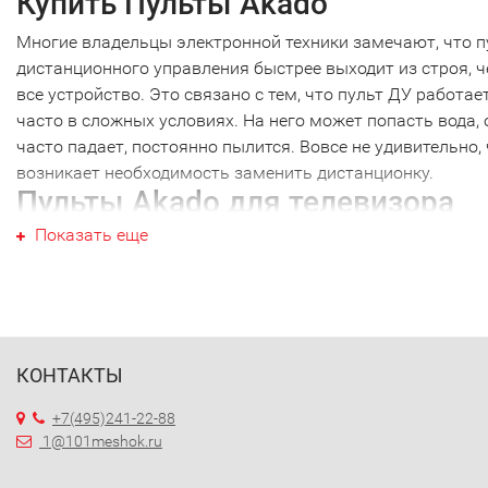
Купить Пульты Akado
Многие владельцы электронной техники замечают, что п
дистанционного управления быстрее выходит из строя, 
все устройство. Это связано с тем, что пульт ДУ работае
часто в сложных условиях. На него может попасть вода, 
часто падает, постоянно пылится. Вовсе не удивительно,
возникает необходимость заменить дистанционку.
Пульты Akado для телевизора
Показать еще
Пульты Akado не являются исключением, как и техника
других производителей. Наиболее часто требуется новый
пульт для телевизора именно этой марки. Перед тем как
купить Пульты Akado, необходимо точно выяснить модел
своей техники. Дело в том, что почти каждый пульт ДУ
работает только с определенной моделью. Ошибившись 
КОНТАКТЫ
выборе, вы получите просто красивое устройство, которо
+7(495)241-22-88
будет работать с вашей техникой. Поэтому, решив купить
1@101meshok.ru
Пульты Akado, желательно проконсультироваться с
грамотным специалистом. Например, пульт от телевизор