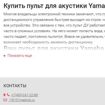
Купить пульт для акустики Yam
Многие владельцы электронной техники замечают, что п
дистанционного управления быстрее выходит из строя, 
все устройство. Это связано с тем, что пульт ДУ работае
часто в сложных условиях. На него может попасть вода, 
часто падает, постоянно пылится. Вовсе не удивительно,
возникает необходимость заменить дистанционку.
Ваш пульт для акустики Yamaha
Показать еще
Ваш пульт для акустики Yamaha не являются исключени
как и техника других производителей. Наиболее часто
требуется новый пульт для акустики Yamaha именно это
марки. Перед тем как купить пульт для акустики Yamaha,
необходимо точно выяснить модель своей техники. Дело
том, что почти каждый пульт ДУ работает только с
КОНТАКТЫ
определенной моделью. Ошибившись в выборе, вы получ
+7(495)241-22-88
просто красивое устройство, которое не будет работать 
1@101meshok.ru
вашей техникой. Поэтому, решив купить пульт для акусти