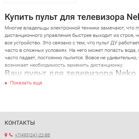
Купить пульт для телевизора Ne
Многие владельцы электронной техники замечают, что п
дистанционного управления быстрее выходит из строя, 
все устройство. Это связано с тем, что пульт ДУ работае
часто в сложных условиях. На него может попасть вода, 
часто падает, постоянно пылится. Вовсе не удивительно,
возникает необходимость заменить дистанционку.
Ваш пульт для телевизора Neko
Показать еще
Ваш пульт для телевизора Neko не являеются исключени
как и техника других производителей. Наиболее часто
требуется новый пульт для телевизора Neko именно этой
марки. Перед тем как купить пульт для телевизора Neko,
необходимо точно выяснить модель своей техники. Дело
том, что почти каждый пульт ДУ работает только с
КОНТАКТЫ
определенной моделью. Ошибившись в выборе, вы получ
+7(495)241-22-88
просто красивое устройство, которое не будет работать 