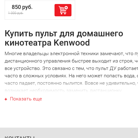
850 руб.
1 000 руб.
Купить пульт для домашнего
кинотеатра Kenwood
Многие владельцы электронной техники замечают, что п
дистанционного управления быстрее выходит из строя, 
все устройство. Это связано с тем, что пульт ДУ работае
часто в сложных условиях. На него может попасть вода, 
часто падает, постоянно пылится. Вовсе не удивительно,
возникает необходимость заменить дистанционку.
Ваш пульт для домашнего
Показать еще
кинотеатра Kenwood
Ваш пульт для домашнего кинотеатра Kenwood не являю
исключением, как и техника других производителей. Наи
часто требуется новый пульт для домашнего кинотеатра