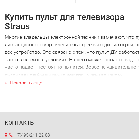
Купить пульт для телевизора
Straus
Многие владельцы электронной техники замечают, что п
дистанционного управления быстрее выходит из строя, 
все устройство. Это связано с тем, что пульт ДУ работае
часто в сложных условиях. На него может попасть вода, 
часто падает, постоянно пылится. Вовсе не удивительно,
возникает необходимость заменить дистанционку.
Ваш пульт для телевизора Strau
Показать еще
Ваш пульт для телевизора Straus не являеются исключен
как и техника других производителей. Наиболее часто
требуется новый пульт для телевизора Straus именно это
марки. Перед тем как купить пульт для телевизора Straus,
КОНТАКТЫ
необходимо точно выяснить модель своей техники. Дело
том, что почти каждый пульт ДУ работает только с
+7(495)241-22-88
определенной моделью. Ошибившись в выборе, вы получ