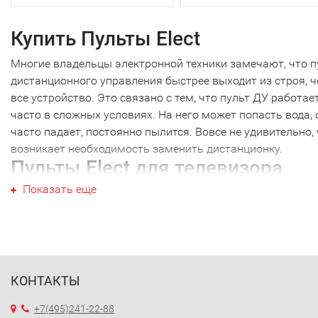
Купить Пульты Elect
Многие владельцы электронной техники замечают, что п
дистанционного управления быстрее выходит из строя, 
все устройство. Это связано с тем, что пульт ДУ работае
часто в сложных условиях. На него может попасть вода, 
часто падает, постоянно пылится. Вовсе не удивительно,
возникает необходимость заменить дистанционку.
Пульты Elect для телевизора
Показать еще
Пульты Elect не являются исключением, как и техника др
производителей. Наиболее часто требуется новый пульт 
телевизора именно этой марки. Перед тем как купить Пу
Elect, необходимо точно выяснить модель своей техники.
Дело в том, что почти каждый пульт ДУ работает только 
определенной моделью. Ошибившись в выборе, вы получ
КОНТАКТЫ
просто красивое устройство, которое не будет работать 
+7(495)241-22-88
вашей техникой. Поэтому, решив купить Пульты Elect,