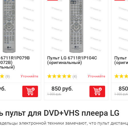
 6711R1P079B
Пульт LG 6711R1P104C
Пульт
P072B)
(оригинальный)
(ориг
льный)
Уточняйте
Уточняйте
(9)
(4)
б.
850 руб.
850 
1 000 руб.
1 000 руб
ь пульт для DVD+VHS плеера LG
адельцы электронной техники замечают, что пульт дистанц