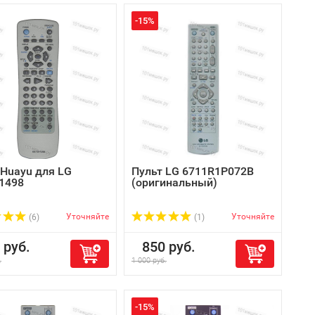
-15%
 Huayu для LG
Пульт LG 6711R1P072B
1498
(оригинальный)
Уточняйте
Уточняйте
(6)
(1)
руб.
850 руб.
.
1 000 руб.
-15%