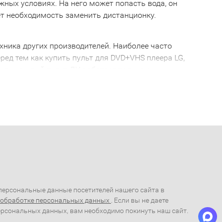
ожных условиях. На него может попасть вода, он
ает необходимость заменить дистанционку.
хника других производителей. Наиболее часто
ред тем как купить пульт для DVD+VHS плеера LG,
очти каждый пульт ДУ работает только с
сивое устройство, которое не будет работать с
G, желательно проконсультироваться с грамотным
уска не работает с пультом 2005 года выпуска. Так
ера LG
альный пульт для DVD+VHS плеера LG. С его
, все управление сосредоточено в одном месте.
ого устройства.
леера LG
ерсональные данные посетителей нашего сайта в
 обработке персональных данных
. Если вы не даете
ую помощь и купить пульт дистанционного
ерсональных данных, вам необходимо покинуть наш сайт.