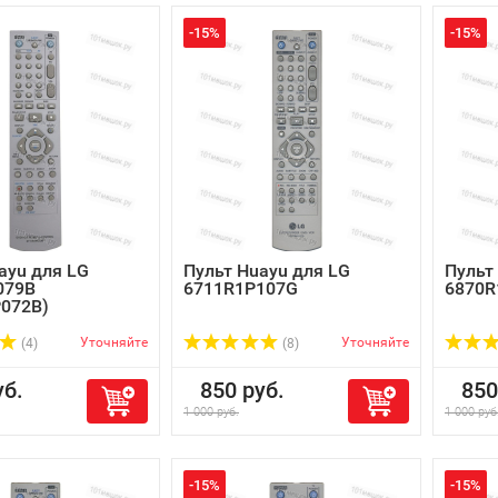
-15%
-15%
ayu для LG
Пульт Huayu для LG
Пульт
079B
6711R1P107G
6870R
P072B)
Уточняйте
Уточняйте
(4)
(8)
б.
850 руб.
850 
1 000 руб.
1 000 руб
-15%
-15%