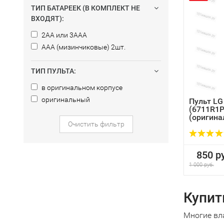
ТИП БАТАРЕЕК (В КОМПЛЕКТ НЕ
ВХОДЯТ):
2AA или 3AAA
AAA (мизинчиковые) 2шт.
ТИП ПУЛЬТА:
в оригинальном корпусе
оригинальный
Пульт LG
(6711R1
(оригина
Очистить фильтр
850 ру
1 000 руб.
Купит
Многие вл