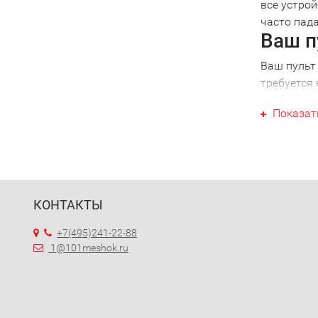
все устрой
часто пада
Ваш п
Ваш пульт
требуется 
необходимо
Показат
определен
вашей тех
специалист
что будьт
Униве
КОНТАКТЫ
При налич
помощью м
+7(495)241-22-88
Вам больше
1@101meshok.ru
Выбра
Обративши
управлени