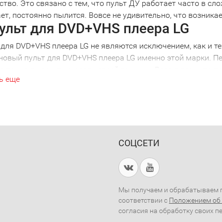
ство. Это связано с тем, что пульт ДУ работает часто в сл
ет, постоянно пылится. Вовсе не удивительно, что возник
ульт для DVD+VHS плеера LG
 для DVD+VHS плеера LG не являются исключением, как и те
новый пульт для DVD+VHS плеера LG именно этой марки. Пе
 точно выяснить модель своей техники. Дело в том, что п
ь еще
ной моделью. Ошибившись в выборе, вы получите просто кра
никой. Поэтому, решив купить пульт для DVD+VHS плеера L
ом. Например, пульт для DVD+VHS плеера LG 2001 года вып
е внимательны!
рсальный пульт для DVD+VHS пле
СОЦСЕТИ
ии нескольких видов техники удобно использовать универс
ожно избавиться от необходимости выбирать нужный пульт
 не потребуется искать потерянный пульт, достаточно одн
ть и купить пульт для DVD+VHS п
Мы получаем и обрабатываем п
соответствии с
Положением об
сь в наш магазин, вы сможете получить квалифицированн
согласия на обработку своих п
я для любого вида техники.