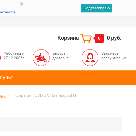
Подтверждаю
ватности
.
Корзина
0 руб.
0
Работаем с
Быстрая
Вежливое
27.12.2005г.
доставка
обслуживание
пульт
ера
Пульт для DVD и VHS плеера LG