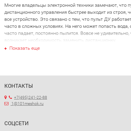
Многие владельцы электронной техники замечают, что п
дистанционного управления быстрее выходит из строя, 
все устройство. Это связано с тем, что пульт ДУ работае
часто в сложных условиях. На него может попасть вода, 
часто падает, постоянно пылится. Вовсе не удивительно,
возникает необходимость заменить дистанционку.
Ваш пульт для приставки Seleng
Показать еще
Ваш пульт для приставки Selenga не являются исключен
как и техника других производителей. Наиболее часто
требуется новый пульт для приставки Selenga именно эт
марки. Перед тем как купить пульт для приставки Selenga
КОНТАКТЫ
необходимо точно выяснить модель своей техники. Дело
том, что почти каждый пульт ДУ работает только с
+7(495)241-22-88
определенной моделью. Ошибившись в выборе, вы получ
1@101meshok.ru
просто красивое устройство, которое не будет работать 
вашей техникой. Поэтому, решив купить пульт для прист
Selenga, желательно проконсультироваться с грамотным
СОЦСЕТИ
специалистом. Например, пульт для приставки Selenga 2