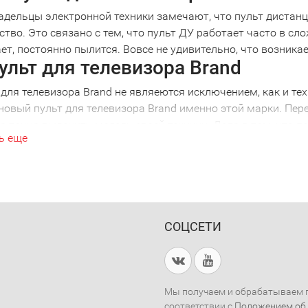
адельцы электронной техники замечают, что пульт дистанц
ство. Это связано с тем, что пульт ДУ работает часто в сл
ет, постоянно пылится. Вовсе не удивительно, что возник
ульт для телевизора Brand
для телевизора Brand не являеются исключением, как и те
новый пульт для телевизора Brand именно этой марки. Пере
 точно выяснить модель своей техники. Дело в том, что п
ь еще
ной моделью. Ошибившись в выборе, вы получите просто кра
никой. Поэтому, решив купить пульт для телевизора Brand
ом. Например, пульт для телевизора Brand 2001 года выпус
е внимательны!
рсальный пульт для телевизора 
СОЦСЕТИ
ии нескольких видов техники удобно использовать универс
авиться от необходимости выбирать нужный пульт, все уп
ется искать потерянный пульт, достаточно одного устройст
ть и купить пульт для телевизора
Мы получаем и обрабатываем п
соответствии с
Положением об