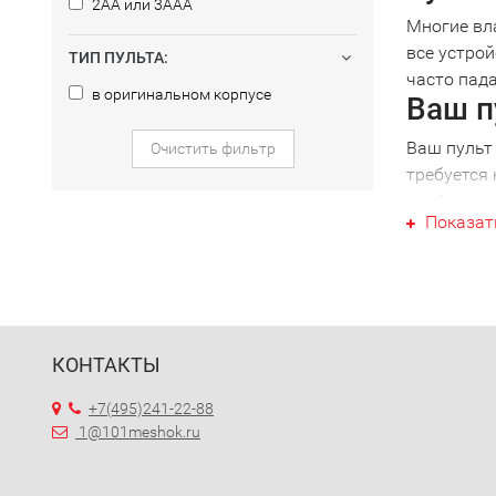
2AA или 3AAA
Многие вл
все устрой
ТИП ПУЛЬТА:
часто пада
в оригинальном корпусе
Ваш п
Ваш пульт 
Очистить фильтр
требуется 
необходимо
Показат
определен
вашей тех
специалист
что будьт
Униве
КОНТАКТЫ
При налич
можно изб
+7(495)241-22-88
не потребу
1@101meshok.ru
Выбра