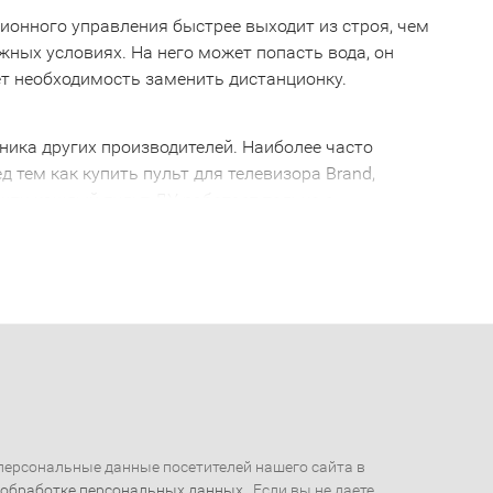
ионного управления быстрее выходит из строя, чем
ожных условиях. На него может попасть вода, он
ает необходимость заменить дистанционку.
хника других производителей. Наиболее часто
д тем как купить пульт для телевизора Brand,
очти каждый пульт ДУ работает только с
сивое устройство, которое не будет работать с
, желательно проконсультироваться с грамотным
ка не работает с пультом 2005 года выпуска. Так
Brand
альный пульт для телевизора Brand. С его помощью
равление сосредоточено в одном месте. Вам больше
ва.
 Brand
ерсональные данные посетителей нашего сайта в
 обработке персональных данных
. Если вы не даете