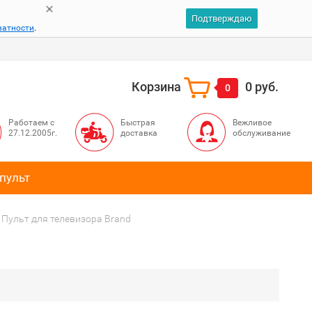
Подтверждаю
ватности
.
Корзина
0 руб.
0
Работаем с
Быстрая
Вежливое
27.12.2005г.
доставка
обслуживание
пульт
Пульт для телевизора Brand