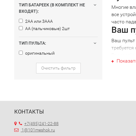
ТИП БАТАРЕЕК (В КОМПЛЕКТ НЕ
Многие вл
ВХОДЯТ):
все устрой
2AA или 3AAA
часто пада
Ваш п
AA (пальчиковые) 2шт
Ваш пульт
ТИП ПУЛЬТА:
требуется
оригинальный
Panasonic,
Показат
определен
Очистить фильтр
вашей тех
специалист
Так что б
Униве
При налич
помощью м
КОНТАКТЫ
Вам больше
Выбра
+7(495)241-22-88
1@101meshok.ru