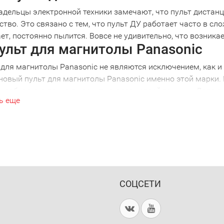
адельцы электронной техники замечают, что пульт дистанц
ство. Это связано с тем, что пульт ДУ работает часто в сл
ет, постоянно пылится. Вовсе не удивительно, что возник
ульт для магнитолы Panasonic
 для магнитолы Panasonic не являются исключением, как и 
 новый пульт для магнитолы Panasonic именно этой марки. 
 необходимо точно выяснить модель своей техники. Дело в
ь еще
ной моделью. Ошибившись в выборе, вы получите просто кра
никой. Поэтому, решив купить пульт для магнитолы Panaso
ом. Например, пульт для магнитолы Panasonic 2001 года в
удьте внимательны!
рсальный пульт для магнитолы P
ии нескольких видов техники удобно использовать универс
ожно избавиться от необходимости выбирать нужный пульт
СОЦСЕТИ
 не потребуется искать потерянный пульт, достаточно одн
ть и купить пульт для магнитолы