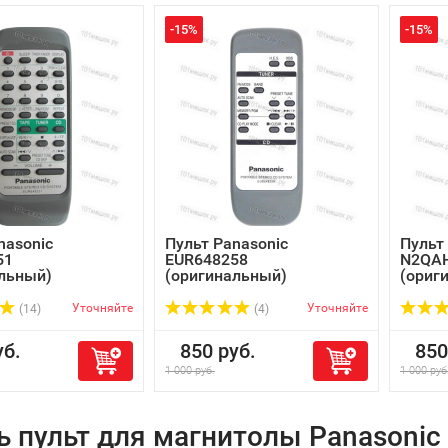
-15%
-15%
nasonic
Пульт Panasonic
Пульт
51
EUR648258
N2QA
льный)
(оригинальный)
(ориг
Уточняйте
Уточняйте
(14)
(4)
б.
850 руб.
850 
1 000 руб.
1 000 руб
ь пульт для магнитолы Panasonic