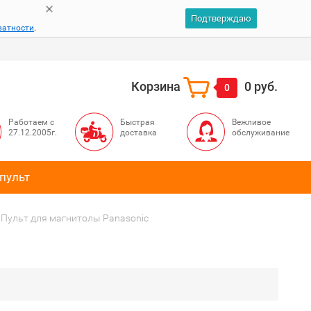
Подтверждаю
ватности
.
Корзина
0 руб.
0
Работаем с
Быстрая
Вежливое
27.12.2005г.
доставка
обслуживание
пульт
Пульт для магнитолы Panasonic