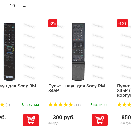
...
10
→
-9%
-15%
ayu для Sony RM-
Пульт Huayu для Sony RM-
Пульт
845P
845P 
корпу
В наличии
В наличии
(1)
(11)
б.
300 руб.
850 
330 руб.
1 000 руб