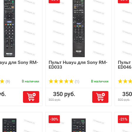
ayu для Sony RM-
Пульт Huayu для Sony RM-
Пульт
ED033
ED046
В наличии
В наличии
(9)
(1)
б.
350 руб.
350 
500 руб.
500 руб.
-30%
-21%