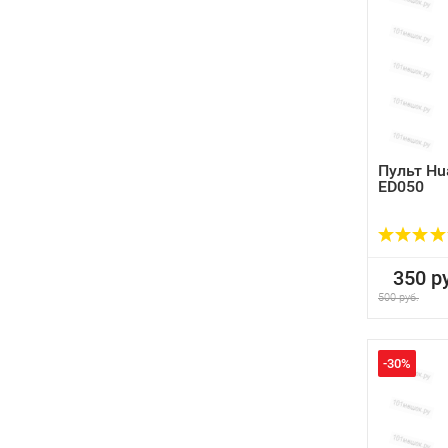
Пульт Hu
ED050
350 ру
500 руб.
-30%