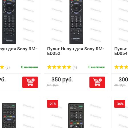
ayu для Sony RM-
Пульт Huayu для Sony RM-
Пульт
ED052
ED054
В наличии
В наличии
(3)
(4)
б.
350 руб.
300 
500 руб.
380 руб.
-21%
-36%