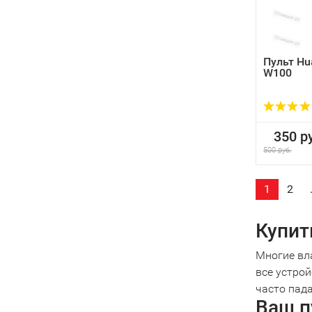
Пульт Hu
W100
350 ру
500 руб.
1
2
Купит
Многие вл
все устрой
часто пада
Ваш п