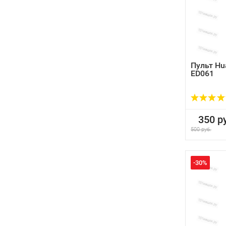
Пульт Hu
ED061
350 ру
500 руб.
-30%