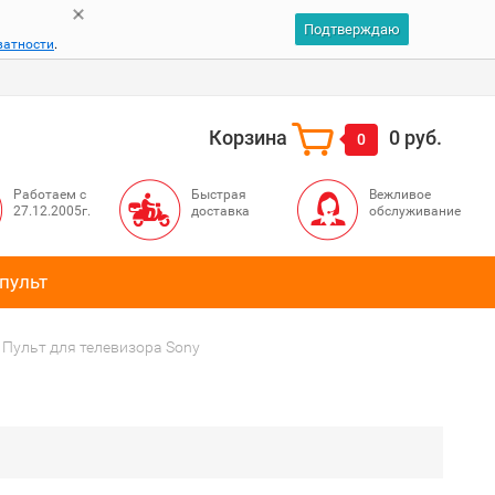
Подтверждаю
ватности
.
Корзина
0 руб.
0
Работаем с
Быстрая
Вежливое
27.12.2005г.
доставка
обслуживание
пульт
Пульт для телевизора Sony