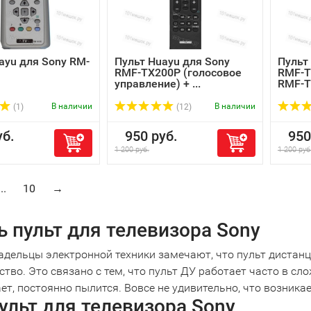
ayu для Sony RM-
Пульт Huayu для Sony
Пульт
RMF-TX200P (голосовое
RMF-T
управление) + ...
RMF-TX
В наличии
В наличии
(1)
(12)
б.
950 руб.
950 
1 200 руб.
1 200 руб
...
10
→
ь пульт для телевизора Sony
адельцы электронной техники замечают, что пульт дистанц
ство. Это связано с тем, что пульт ДУ работает часто в сл
ет, постоянно пылится. Вовсе не удивительно, что возник
ульт для телевизора Sony