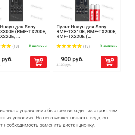
 Huayu для Sony
Пульт Huayu для Sony
X300E (RMF-TX200E,
RMF-TX310E, RMF-TX200E,
220E, ...
RMF-TX220E (...
В наличии
В наличии
(13)
(13)
руб.
900 руб.
.
1 100 руб.
ионного управления быстрее выходит из строя, чем
ожных условиях. На него может попасть вода, он
ает необходимость заменить дистанционку.