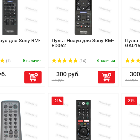
ayu для Sony RM-
Пульт Huayu для Sony RM-
Пульт
ED062
GA01
В наличии
В наличии
(1)
(14)
б.
300 руб.
300 
380 руб.
470 руб.
-21%
-21%