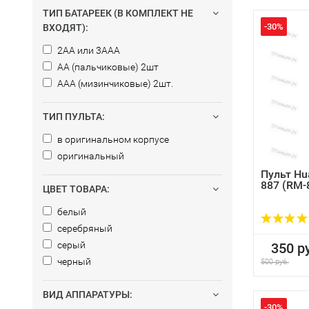
ТИП БАТАРЕЕК (В КОМПЛЕКТ НЕ
-30%
ВХОДЯТ):
2AA или 3AAA
AA (пальчиковые) 2шт
AAA (мизинчиковые) 2шт.
ТИП ПУЛЬТА:
в оригинальном корпусе
оригинальный
Пульт Hu
887 (RM-
ЦВЕТ ТОВАРА:
белый
серебряный
серый
350 ру
черный
500 руб.
ВИД АППАРАТУРЫ:
-30%