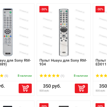
-30%
-30%
ayu для Sony RM-
Пульт Huayu для Sony RM-
Пульт
889)
934
ED011
В наличии
В наличии
(5)
(1)
б.
350 руб.
350 
500 руб.
500 руб.
-30%
-30%