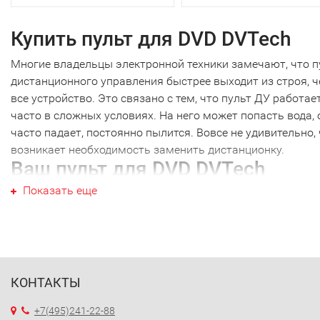
Купить пульт для DVD DVTech
Многие владельцы электронной техники замечают, что п
дистанционного управления быстрее выходит из строя, 
все устройство. Это связано с тем, что пульт ДУ работае
часто в сложных условиях. На него может попасть вода, 
часто падает, постоянно пылится. Вовсе не удивительно,
возникает необходимость заменить дистанционку.
Ваш пульт для DVD DVTech
Показать еще
Ваш пульт для DVD DVTech не являются исключением, ка
техника других производителей. Наиболее часто требуетс
новый пульт для DVD DVTech именно этой марки. Перед 
как купить пульт для DVD DVTech, необходимо точно
выяснить модель своей техники. Дело в том, что почти
каждый пульт ДУ работает только с определенной модел
КОНТАКТЫ
Ошибившись в выборе, вы получите просто красивое
+7(495)241-22-88
устройство, которое не будет работать с вашей техникой.