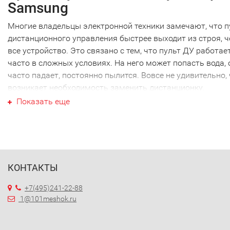
Samsung
Многие владельцы электронной техники замечают, что п
дистанционного управления быстрее выходит из строя, 
все устройство. Это связано с тем, что пульт ДУ работае
часто в сложных условиях. На него может попасть вода, 
часто падает, постоянно пылится. Вовсе не удивительно,
возникает необходимость заменить дистанционку.
Ваш пульт для Blu-ray-плеера
Показать еще
Samsung
Ваш пульт для Blu-ray-плеера Samsung не являются
исключением, как и техника других производителей. Наи
часто требуется новый пульт для Blu-ray-плеера Samsung
КОНТАКТЫ
именно этой марки. Перед тем как купить пульт для Blu-r
плеера Samsung, необходимо точно выяснить модель св
+7(495)241-22-88
техники. Дело в том, что почти каждый пульт ДУ работае
1@101meshok.ru
только с определенной моделью. Ошибившись в выборе,
получите просто красивое устройство, которое не будет