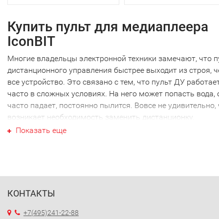
Купить пульт для медиаплеера
IconBIT
Многие владельцы электронной техники замечают, что п
дистанционного управления быстрее выходит из строя, 
все устройство. Это связано с тем, что пульт ДУ работае
часто в сложных условиях. На него может попасть вода, 
часто падает, постоянно пылится. Вовсе не удивительно,
возникает необходимость заменить дистанционку.
Ваш пульт для медиаплеера
Показать еще
IconBIT
Ваш пульт для медиаплеера IconBIT не являются
исключением, как и техника других производителей. Наи
часто требуется новый пульт для медиаплеера IconBIT
КОНТАКТЫ
именно этой марки. Перед тем как купить пульт для
медиаплеера IconBIT, необходимо точно выяснить модел
+7(495)241-22-88