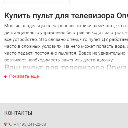
Купить пульт для телевизора O
Многие владельцы электронной техники замечают, что п
дистанционного управления быстрее выходит из строя, 
все устройство. Это связано с тем, что пульт ДУ работае
часто в сложных условиях. На него может попасть вода, 
часто падает, постоянно пылится. Вовсе не удивительно,
возникает необходимость заменить дистанционку.
Ваш пульт для телевизора Onwa
Показать еще
Ваш пульт для телевизора Onwa не являеются исключен
как и техника других производителей. Наиболее часто
требуется новый пульт для телевизора Onwa именно это
марки. Перед тем как купить пульт для телевизора Onwa,
необходимо точно выяснить модель своей техники. Дело
том, что почти каждый пульт ДУ работает только с
КОНТАКТЫ
определенной моделью. Ошибившись в выборе, вы получ
+7(495)241-22-88
просто красивое устройство, которое не будет работать 