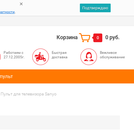
Подтверждаю
ватности
.
Корзина
0 руб.
0
Работаем с
Быстрая
Вежливое
27.12.2005г.
доставка
обслуживание
пульт
Пульт для телевизора Sanyo