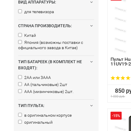
ВИД АППАРАТУРЫ:
для телевизора
СТРАНА ПРОИЗВОДИТЕЛЬ:
Китай
Япония (возможны поставки с
официального завода в Китае)
Пульт Hu
ТИП БАТАРЕЕК (В КОМПЛЕКТ НЕ
11UV19-2
ВХОДЯТ):
2AA или 3AAA
AA (пальчиковые) 2шт
850 ру
AAA (мизинчиковые) 2шт.
1 000 руб.
ТИП ПУЛЬТА:
в оригинальном корпусе
-15%
оригинальный