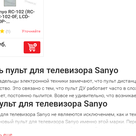
nyo RC-102 (RC-
C-102-0F, LCD-
P-...
Уточняйте
(1)
б.
ь пульт для телевизора Sanyo
адельцы электронной техники замечают, что пульт дистанц
ство. Это связано с тем, что пульт ДУ работает часто в сл
ет, постоянно пылится. Вовсе не удивительно, что возник
ульт для телевизора Sanyo
для телевизора Sanyo не являеются исключением, как и те
новый пульт для телевизора Sanyo именно этой марки. Пере
 точно выяснить модель своей техники. Дело в том, что п
ь еще