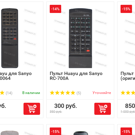
-14%
-15%
ayu для Sanyo
Пульт Huayu для Sanyo
Пульт
0064
RC-700A
(ориг
В наличии
Уточняйте
(14)
(5)
б.
300 руб.
850 
350 руб.
1 000 руб
-15%
-15%