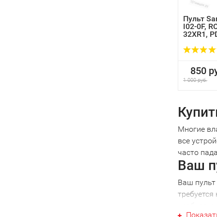
Пульт Sa
I02-0F, R
32XR1, PD
850 ру
1 000 руб.
Купит
Многие вл
все устрой
часто пада
Ваш п
Ваш пульт 
требуется 
необходимо
Показат