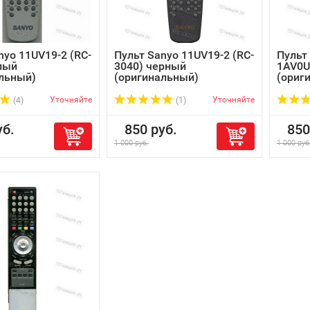
nyo 11UV19-2 (RC-
Пульт Sanyo 11UV19-2 (RC-
Пульт
лый
3040) черный
1AV0U
льный)
(оригинальный)
(ориг
Уточняйте
Уточняйте
(4)
(1)
б.
850 руб.
850 
1 000 руб.
1 000 руб