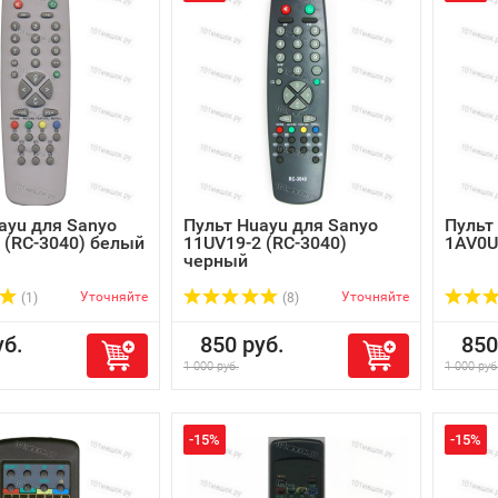
ayu для Sanyo
Пульт Huayu для Sanyo
Пульт
 (RC-3040) белый
11UV19-2 (RC-3040)
1AV0U
черный
Уточняйте
Уточняйте
(1)
(8)
б.
850 руб.
850 
1 000 руб.
1 000 руб
-15%
-15%