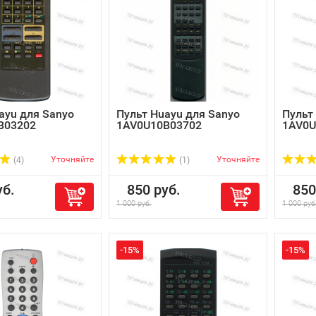
ayu для Sanyo
Пульт Huayu для Sanyo
Пульт
B03202
1AV0U10B03702
1AV0U
Уточняйте
Уточняйте
(4)
(1)
б.
850 руб.
850 
1 000 руб.
1 000 руб
-15%
-15%