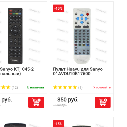
-15%
 Sanyo KT1045-2
Пульт Huayu для Sanyo
инальный)
01AVOU10B17600
В наличии
Уточняйте
(12)
(1)
руб.
850 руб.
.
1 000 руб.
-15%