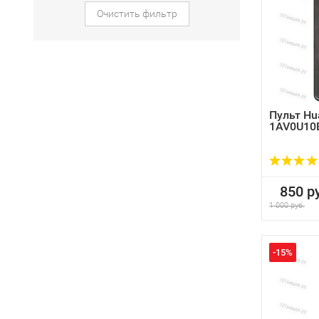
Очистить фильтр
Пульт Hu
1AV0U10
850 ру
1 000 руб.
-15%