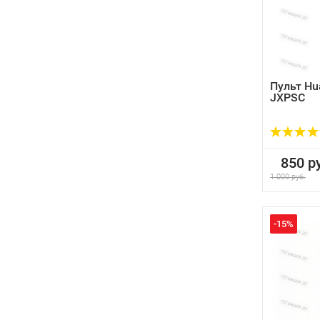
Пульт Hu
JXPSC
850 ру
1 000 руб.
-15%