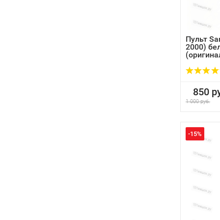
Пульт Sa
2000) бе
(оригина
850 ру
1 000 руб.
-15%