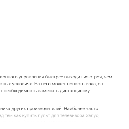
ионного управления быстрее выходит из строя, чем
ожных условиях. На него может попасть вода, он
ает необходимость заменить дистанционку.
хника других производителей. Наиболее часто
д тем как купить пульт для телевизора Sanyo,
очти каждый пульт ДУ работает только с