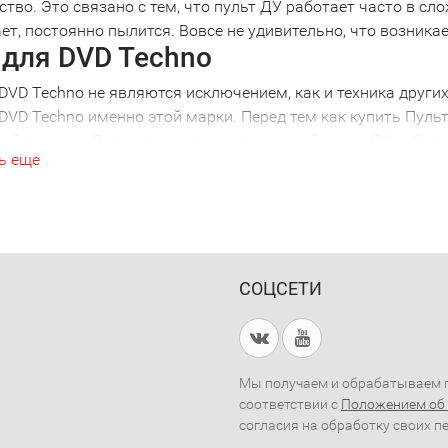
ство. Это связано с тем, что пульт ДУ работает часто в сл
ет, постоянно пылится. Вовсе не удивительно, что возник
 для DVD Techno
DVD Techno не являются исключением, как и техника други
DVD Techno именно этой марки. Перед тем как купить Пуль
оей техники. Дело в том, что почти каждый пульт ДУ рабо
ь еще
 получите просто красивое устройство, которое не будет р
 DVD Techno, желательно проконсультироваться с грамотны
выпуска не работает с пультом 2005 года выпуска. Так что
рсальные Пульт для DVD Techno
ии нескольких видов техники удобно использовать универ
СОЦСЕТИ
я от необходимости выбирать нужный пульт, все управлени
я искать потерянный пульт, достаточно одного устройства.
ть и купить Пульт для DVD Techn
сь в наш магазин, вы сможете получить квалифицированн
Мы получаем и обрабатываем п
соответствии с
Положением об
я для любого вида техники.
согласия на обработку своих п