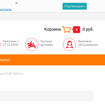
Подтверждаю
ватности
.
Корзина
0 руб.
0
Работаем с
Быстрая
Вежливое
27.12.2005г.
доставка
обслуживание
пульт
для DVD Techno