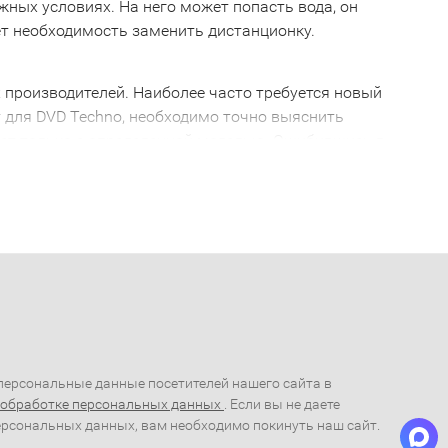
ожных условиях. На него может попасть вода, он
ает необходимость заменить дистанционку.
х производителей. Наиболее часто требуется новый
т для DVD Techno, необходимо точно выяснить
тает только с определенной моделью. Ошибившись в
аботать с вашей техникой. Поэтому, решив купить
м специалистом. Например, Пульт для DVD Techno
 будьте внимательны!
сальные Пульт для DVD Techno. С их помощью можно
е сосредоточено в одном месте. Вам больше не
o
ую помощь и купить пульт дистанционного
ерсональные данные посетителей нашего сайта в
 обработке персональных данных
. Если вы не даете
ерсональных данных, вам необходимо покинуть наш сайт.