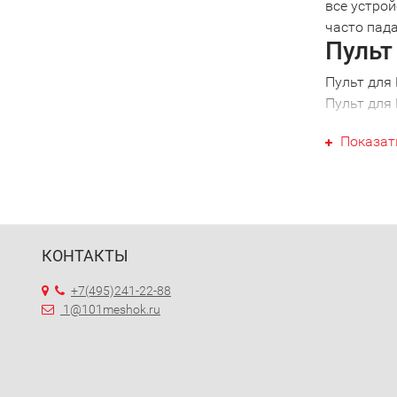
все устрой
часто пада
Пульт
Пульт для 
Пульт для 
модель св
Показат
выборе, вы
Пульт для
2001 года 
Униве
При налич
КОНТАКТЫ
избавитьс
потребуетс
+7(495)241-22-88
Выбра
1@101meshok.ru
Обративши
управлени