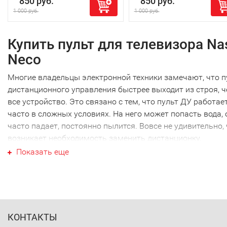
850 руб.
850 руб.
1 000 руб.
1 000 руб.
Купить пульт для телевизора Na
Neco
Многие владельцы электронной техники замечают, что п
дистанционного управления быстрее выходит из строя, 
все устройство. Это связано с тем, что пульт ДУ работае
часто в сложных условиях. На него может попасть вода, 
часто падает, постоянно пылится. Вовсе не удивительно,
возникает необходимость заменить дистанционку.
Ваш пульт для телевизора Nash,
Показать еще
Neco
Ваш пульт для телевизора Nash, Neco не являеются
исключением, как и техника других производителей. Наи
часто требуется новый пульт для телевизора Nash, Neco
КОНТАКТЫ
именно этой марки. Перед тем как купить пульт для