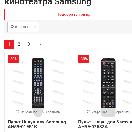
кинотеатра Samsung
Подобрать товар
Фильтры
1
2
3
→
-30%
-30%
избранное
сравнить
избранное
сравнить
Пульт Huayu для Samsung
Пульт Huayu для Samsu
AH59-01951K
AH59-02533A