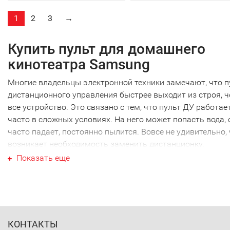
1
2
3
→
Купить пульт для домашнего
кинотеатра Samsung
Многие владельцы электронной техники замечают, что п
дистанционного управления быстрее выходит из строя, 
все устройство. Это связано с тем, что пульт ДУ работае
часто в сложных условиях. На него может попасть вода, 
часто падает, постоянно пылится. Вовсе не удивительно,
возникает необходимость заменить дистанционку.
Ваш пульт для домашнего
Показать еще
кинотеатра Samsung
Ваш пульт для домашнего кинотеатра Samsung не являю
исключением, как и техника других производителей. Наи
часто требуется новый пульт для домашнего кинотеатра
КОНТАКТЫ
Samsung именно этой марки. Перед тем как купить пульт