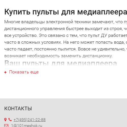
Купить пульты для медиаплеер
Многие владельцы электронной техники замечают, что п
дистанционного управления быстрее выходит из строя, 
все устройство. Это связано с тем, что пульт ДУ работае
часто в сложных условиях. На него может попасть вода, 
часто падает, постоянно пылится. Вовсе не удивительно,
возникает необходимость заменить дистанционку.
Ваш пульты для медиаплеера
Показать еще
Ваш пульты для медиаплеера не являются исключением,
и техника других производителей. Наиболее часто требуе
новый пульты для медиаплеера именно этой марки. Пер
тем как купить пульты для медиаплеера, необходимо точ
выяснить модель своей техники. Дело в том, что почти
каждый пульт ДУ работает только с определенной модел
КОНТАКТЫ
Ошибившись в выборе, вы получите просто красивое
+7(495)241-22-88
устройство, которое не будет работать с вашей техникой.
1@101meshok.ru