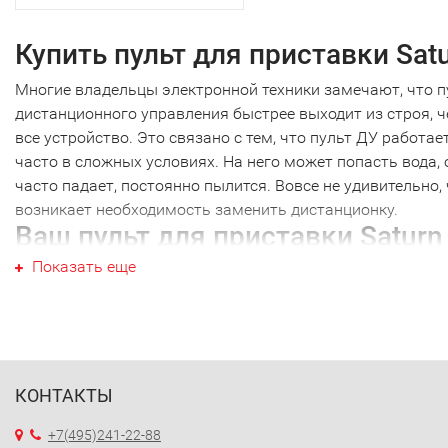
Купить пульт для приставки Sat
Многие владельцы электронной техники замечают, что п
дистанционного управления быстрее выходит из строя, 
все устройство. Это связано с тем, что пульт ДУ работае
часто в сложных условиях. На него может попасть вода, 
часто падает, постоянно пылится. Вовсе не удивительно,
возникает необходимость заменить дистанционку.
Ваш пульт для приставки Saturn
Показать еще
Ваш пульт для приставки Saturn не являются исключение
как и техника других производителей. Наиболее часто
требуется новый пульт для приставки Saturn именно этой
марки. Перед тем как купить пульт для приставки Saturn,
необходимо точно выяснить модель своей техники. Дело
том, что почти каждый пульт ДУ работает только с
КОНТАКТЫ
определенной моделью. Ошибившись в выборе, вы получ
+7(495)241-22-88
просто красивое устройство, которое не будет работать 