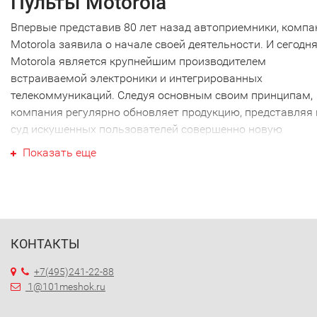
Пульты Motorola
Впервые представив 80 лет назад автоприемники, компа
Motorola заявила о начале своей деятельности. И сегодн
Motorola является крупнейшим производителем
встраиваемой электроники и интегрированных
телекоммуникаций. Следуя основным своим принципам,
компания регулярно обновляет продукцию, представляя 
суд искушенных пользователей совершенно новую
продукцию и, таким образом, меняя образ жизни каждог
Показать еще
человека.
Вся электроника от компании Motorola отличается высо
качеством, надежностью, функциональностью – именно 
параметры позволили компании за короткое время доби
КОНТАКТЫ
немалых успехов на мировом рынке телекоммуникаций.
Недавним и быстро ставшим популярным изобретением
+7(495)241-22-88
компании стали универсальные пульты –
1@101meshok.ru
многофункциональные, программируемые устройства
дистанционного управления для разных видов техники. Т