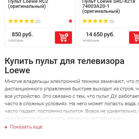
Пульт Loewe RC2
Пульт Loewe SRC-4218
(оригинальный)
74003A20-1
(оригинальный)
(2)
(5)
850 руб.
14 650 руб.
1 000 руб.
16 900 руб.
Купить пульт для телевизора
Loewe
Многие владельцы электронной техники замечают, что п
дистанционного управления быстрее выходит из строя, 
все устройство. Это связано с тем, что пульт ДУ работае
часто в сложных условиях. На него может попасть вода, 
часто падает, постоянно пылится. Вовсе не удивительно,
возникает необходимость заменить дистанционку.
Ваш пульт для телевизора Loew
Показать еще
Ваш пульт для телевизора Loewe не являеются исключен