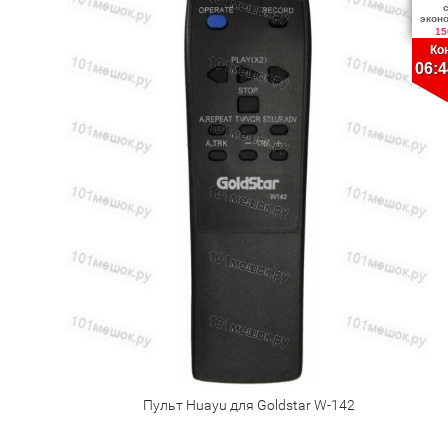
экон
15
Ко
06:4
Пульт Huayu для Goldstar W-142