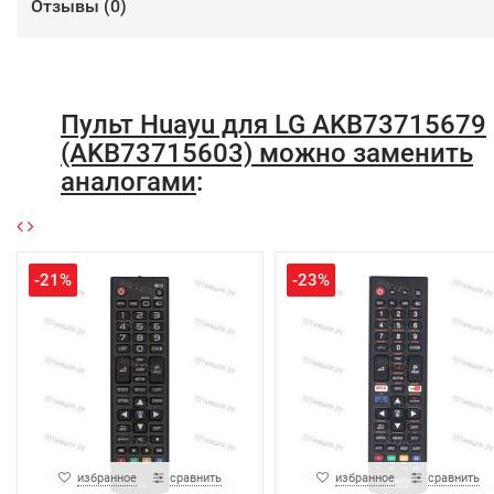
Отзывы (
0
)
Пульт Huayu для LG AKB73715679
(AKB73715603) можно заменить
аналогами
:
-21%
-23%
избранное
сравнить
избранное
сравнить