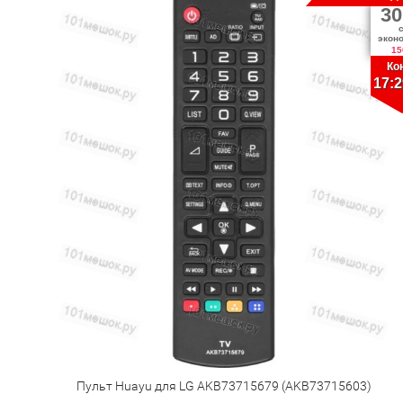
30
экон
15
Ко
17:2
Пульт Huayu для LG AKB73715679 (AKB73715603)