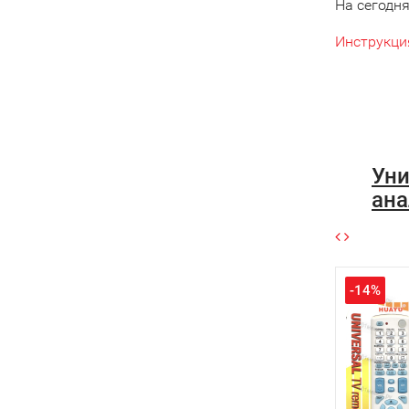
На сегодн
Инструкци
Уни
ана
-14%