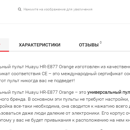
Нажмите на изображение для увеличения
0
Р
ХАРАКТЕРИСТИКИ
ОТЗЫВЫ
ьный пульт Huayu HR-E877 Orange изготовлен из качестве
фикат соответствия СЕ – это международный сертификат с
от пульт никогда вас не подведет!
ьный пульт Huayu HR-E877 Orange – это
универсальный пул
ого бренда. В основном эти пульты не требуют настройки, 
ройка все-таки необходима, она сводится к нажатию всего 
зоваться даже люди далекие от электроники. Его корпус о
этому у вас не будет привыкания к расположению на нем к