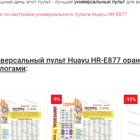
яшний день этот пульт - лучший
универсальный пульт
для в
я по настройке универсального пульта Huayu HR-E877
версальный пульт Huayu HR-E877 ор
логами
:
-9%
-15%