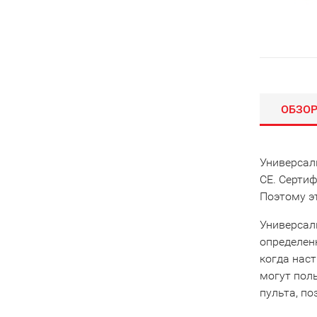
ОБЗО
Универсал
CE. Серти
Поэтому эт
Универсал
определенн
когда наст
могут поль
пульта, по