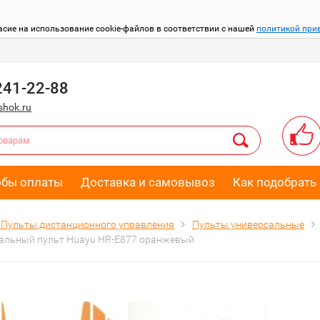
асие на использование cookie-файлов в соответствии с нашей
политикой при
241-22-88
hok.ru
обы оплаты
Доставка и самовывоз
Как подобрать 
Пульты дистанционного управления
Пульты универсальные
альный пульт Huayu HR-E877 оранжевый