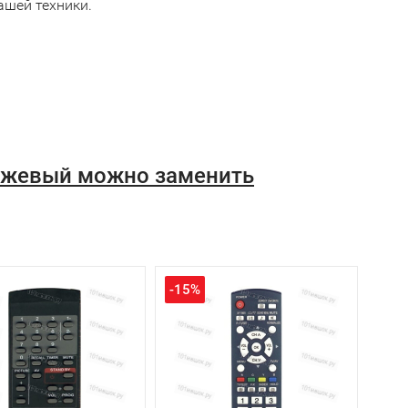
ашей техники.
анжевый можно заменить
-15%
-15