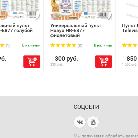
льный пульт
Универсальный пульт
Пульт 
-E877 голубой
Huayu HR-E877
Televi
фиолетовый
В наличии
В наличии
(1)
(8)
б.
300 руб.
850 
330 руб.
1 000 руб.
СОЦСЕТИ
Мы получаем и обрабатываем п