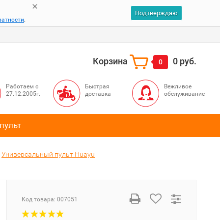
Подтверждаю
ватности
.
Корзина
0 руб.
0
Работаем с
Быстрая
Вежливое
27.12.2005г.
доставка
обслуживание
пульт
Универсальный пульт Huayu
Код товара:
007051