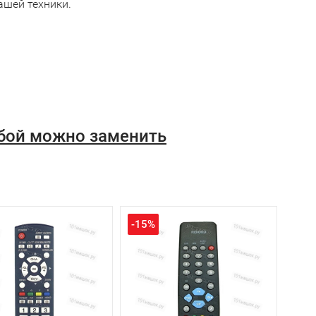
ашей техники.
убой можно заменить
-15%
-25