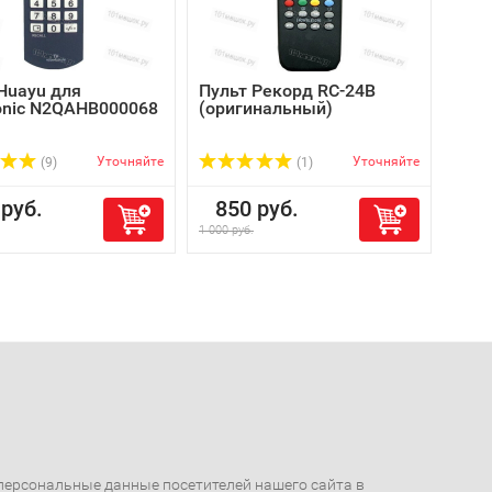
Huayu для
Пульт Рекорд RC-24B
Уни
onic N2QAHB000068
(оригинальный)
Hua
Уточняйте
Уточняйте
(9)
(1)
руб.
850 руб.
45
1 000 руб.
600 ру
ерсональные данные посетителей нашего сайта в