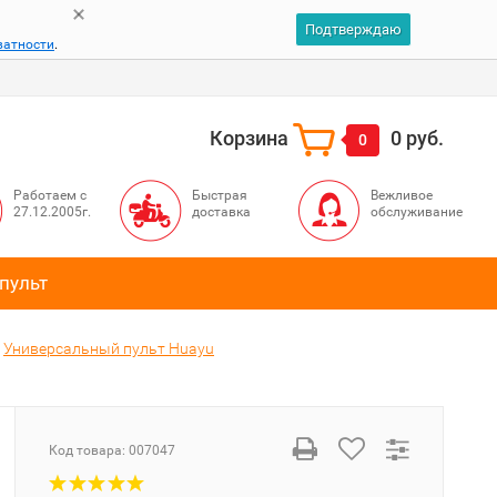
Подтверждаю
ватности
.
Корзина
0 руб.
0
Работаем с
Быстрая
Вежливое
27.12.2005г.
доставка
обслуживание
пульт
Универсальный пульт Huayu
Код товара:
007047