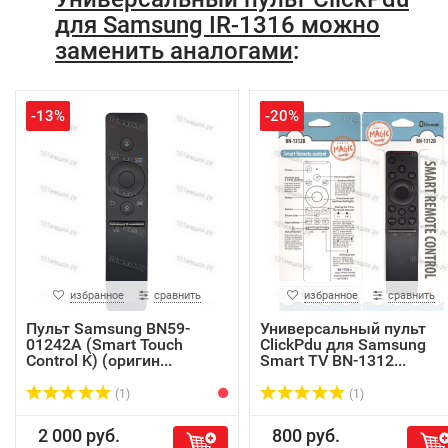
для Samsung IR-1316 можно
заменить аналогами
:
-13%
-20%
избранное
сравнить
избранное
сравнить
Пульт Samsung BN59-
Универсальный пульт
01242A (Smart Touch
ClickPdu для Samsung
Control K) (оригин...
Smart TV BN-1312...
(1)
(1)
2 000 руб.
800 руб.