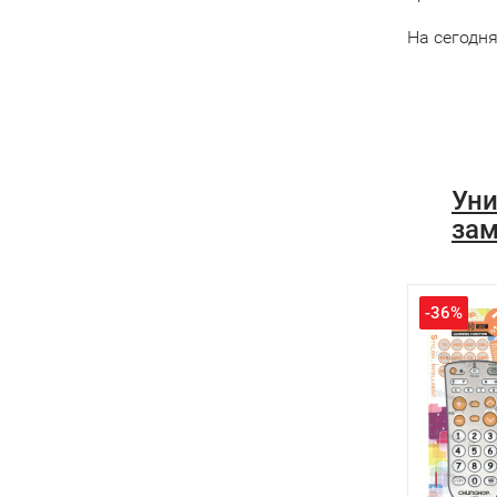
На сегодн
Уни
зам
-36%