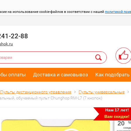
асие на использование cookie-файлов в соответствии с нашей
политикой при
241-22-88
hok.ru
обы оплаты
Доставка и самовывоз
Как подобрать 
Пульты дистанционного управления
Пульты универсальные
альный, обучаемый пульт Chunghop RM-L7 (7 кнопок)
Нам 17 лет!
Вам скидки!
20
скид
экономия