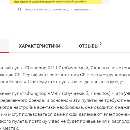
Нажмите на изображение для увеличения
0
Р
ХАРАКТЕРИСТИКИ
ОТЗЫВЫ
ьный пульт Chunghop RM-L7 (обучаемый, 7 кнопок) изготов
икации CE. Сертификат соответствия СЕ – это международ
ой Европы. Поэтому этот пульт никогда вас не подведет!
ьный пульт Chunghop RM-L7 (обучаемый, 7 кнопок) – это
ун
ределенного бренда. В основном эти пульты не требуют нас
 когда настройка все-таки необходима, она сводится к наж
 им могут пользоваться даже люди далекие от электроники
ного пульта, поэтому у вас не будет привыкания к располо
 местах.