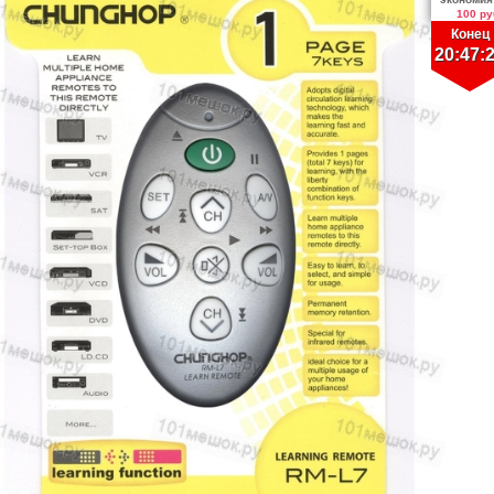
100 ру
Конец
20:47: