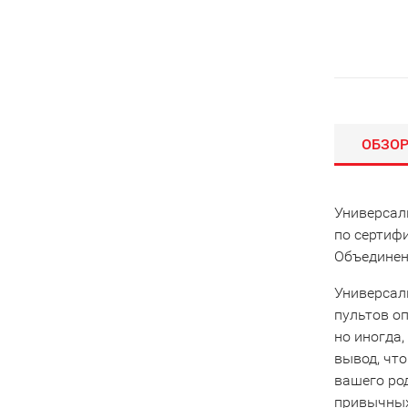
ОБЗО
Универсал
по сертиф
Объединенн
Универсал
пультов оп
но иногда,
вывод, что
вашего род
привычных