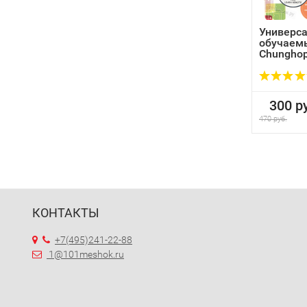
Универс
обучаем
Chungho
300 ру
470 руб.
КОНТАКТЫ
+7(495)241-22-88
1@101meshok.ru