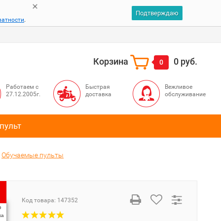
Подтверждаю
ватности
.
Корзина
0 руб.
0
Работаем с
Быстрая
Вежливое
27.12.2005г.
доставка
обслуживание
пульт
Обучаемые пульты
Код товара:
147352
%
ка